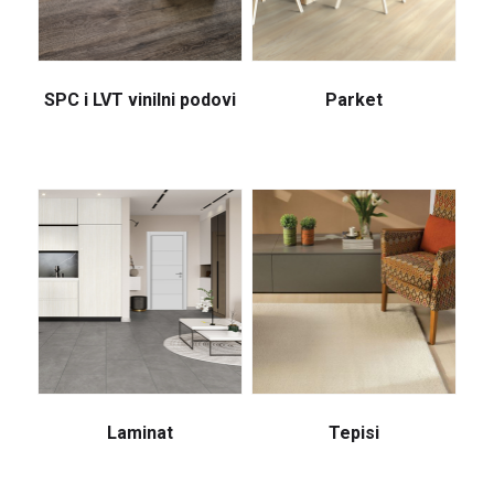
SPC i LVT vinilni podovi
Parket
Laminat
Tepisi