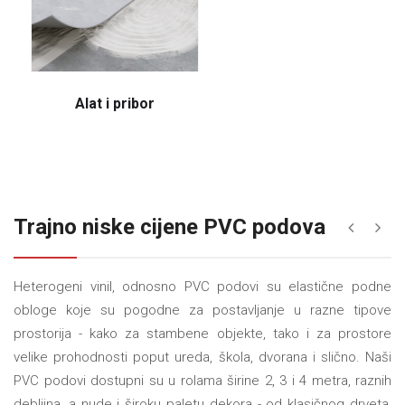
Alat i pribor
Trajno niske cijene PVC podova
«
»
Heterogeni vinil, odnosno PVC podovi su elastične podne
obloge koje su pogodne za postavljanje u razne tipove
prostorija - kako za stambene objekte, tako i za prostore
velike prohodnosti poput ureda, škola, dvorana i slično. Naši
PVC podovi dostupni su u rolama širine 2, 3 i 4 metra, raznih
debljina, a nude i široku paletu dekora - od klasičnog drveta,