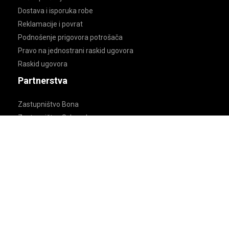
Dostava i isporuka robe
Reklamacije i povrat
Podnošenje prigovora potrošača
Pravo na jednostrani raskid ugovora
Raskid ugovora
Partnerstva
Zastupništvo Bona
Zastupništvo Scheucher
Zastupništvo Forbo Eurocol
Zastupništvo Chimiver
Distribucija Kaindl
Distribucija Tarkett
Distribucija Objectfloor